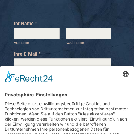
Ihr Name
*
Vorname
Nachname
Ihre E-Mail
*
Ihre Telefonnummer
I
Ihre Nachricht
*
h
r
e
I
h