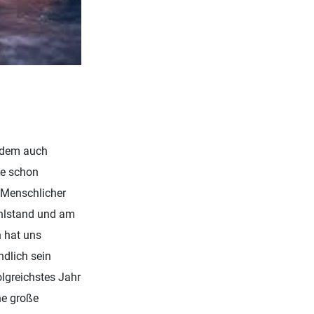
tzdem auch
lle schon
 Menschlicher
hlstand und am
n hat uns
ndlich sein
lgreichstes Jahr
ne große