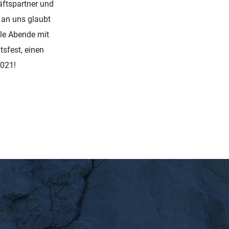
äftspartner und
r an uns glaubt
lle Abende mit
tsfest, einen
2021!