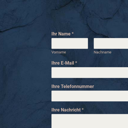
Ihr Name
*
Vorname
Nachname
Ihre E-Mail
*
E
Ihre Telefonnummer
-
M
a
i
Ihre Nachricht
*
l
I
h