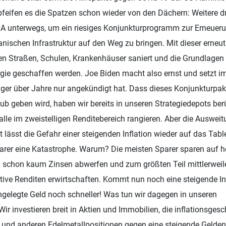
eifen es die Spatzen schon wieder von den Dächern: Weitere dre
USA unterwegs, um ein riesiges Konjunkturprogramm zur Erneuer
nischen Infrastruktur auf den Weg zu bringen. Mit dieser erneu
n Straßen, Schulen, Krankenhäuser saniert und die Grundlagen
gie geschaffen werden. Joe Biden macht also ernst und setzt i
ger über Jahre nur angekündigt hat. Dass dieses Konjunkturpak
ub geben wird, haben wir bereits in unseren Strategiedepots berü
 alle im zweistelligen Renditebereich rangieren. Aber die Ausweit
 lässt die Gefahr einer steigenden Inflation wieder auf das Ta
parer eine Katastrophe. Warum? Die meisten Sparer sparen auf 
h schon kaum Zinsen abwerfen und zum größten Teil mittlerweil
ive Renditen erwirtschaften. Kommt nun noch eine steigende Inf
ngelegte Geld noch schneller! Was tun wir dagegen in unseren
Wir investieren breit in Aktien und Immobilien, die inflationsges
d und anderen Edelmetallpositionen gegen eine steigende Gelden