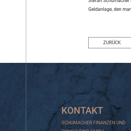
Stefan Schumacher s
Geldanlage, den man 
ZURÜCK
KONTAKT
SCHUMACHER FINANZEN UND