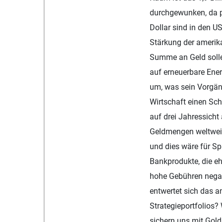
durchgewunken, da pf
Dollar sind in den 
Stärkung der amerika
Summe an Geld solle
auf erneuerbare Ener
um, was sein Vorgän
Wirtschaft einen Sch
auf drei Jahressicht
Geldmengen weltweit
und dies wäre für S
Bankprodukte, die e
hohe Gebühren negat
entwertet sich das a
Strategieportfolios? 
sichern uns mit Gol