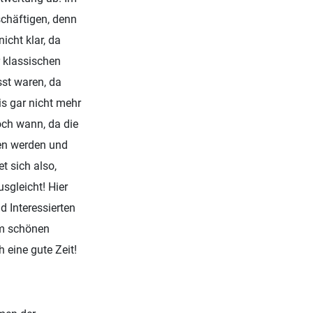
schäftigen, denn
icht klar, da
 klassischen
sst waren, da
is gar nicht mehr
och wann, da die
en werden und
t sich also,
usgleicht! Hier
 Interessierten
am schönen
 eine gute Zeit!