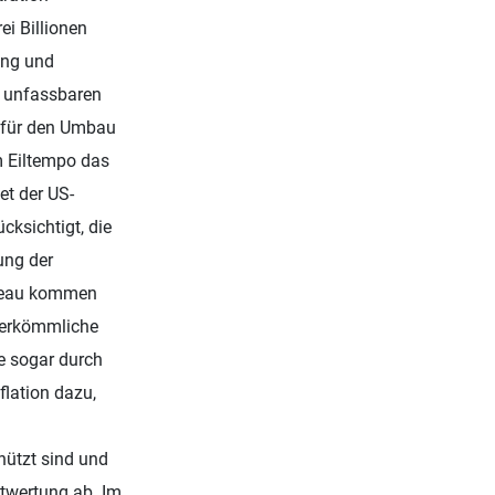
i Billionen
ung und
t unfassbaren
 für den Umbau
m Eiltempo das
et der US-
cksichtigt, die
ung der
bleau kommen
herkömmliche
e sogar durch
lation dazu,
chützt sind und
twertung ab. Im