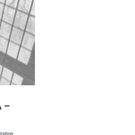
 –
tration