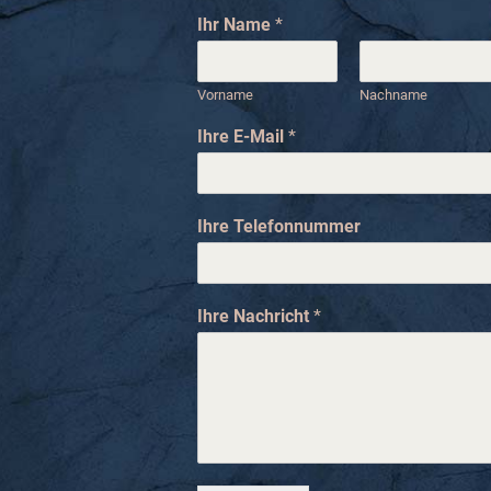
Ihr Name
*
Vorname
Nachname
I
Ihre E-Mail
*
h
r
e
N
Ihre Telefonnummer
a
m
e
E
Ihre Nachricht
*
-
M
a
i
l