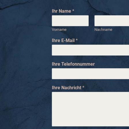
Ihr Name
*
Vorname
Nachname
Ihre E-Mail
*
Ihre Telefonnummer
N
Ihre Nachricht
*
a
m
e
I
h
r
e