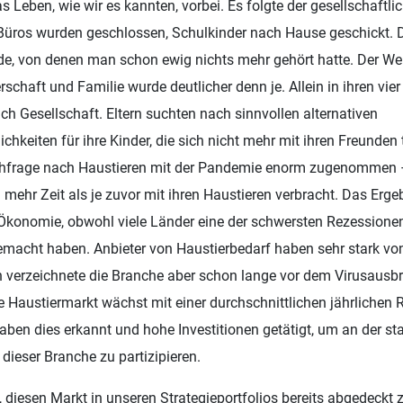
 Leben, wie wir es kannten, vorbei. Es folgte der gesellschaftli
üros wurden geschlossen, Schulkinder nach Hause geschickt.
de, von denen man schon ewig nichts mehr gehört hatte. Der We
rschaft und Familie wurde deutlicher denn je. Allein in ihren vi
ach Gesellschaft. Eltern suchten nach sinnvollen alternativen
hkeiten für ihre Kinder, die sich nicht mehr mit ihren Freunden 
chfrage nach Haustieren mit der Pandemie enorm zugenommen 
mehr Zeit als je zuvor mit ihren Haustieren verbracht. Das Ergeb
konomie, obwohl viele Länder eine der schwersten Rezessionen
macht haben. Anbieter von Haustierbedarf haben sehr stark vo
ich verzeichnete die Branche aber schon lange vor dem Virusausbr
 Haustiermarkt wächst mit einer durchschnittlichen jährlichen 
ben dies erkannt und hohe Investitionen getätigt, um an der st
eser Branche zu partizipieren.
 diesen Markt in unseren Strategieportfolios bereits abgedeckt