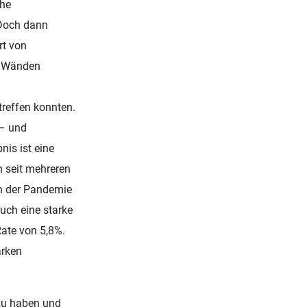
che
 Doch dann
rt von
er Wänden
treffen konnten.
– und
nis ist eine
 seit mehreren
n der Pandemie
uch eine starke
Rate von 5,8%.
arken
 zu haben und