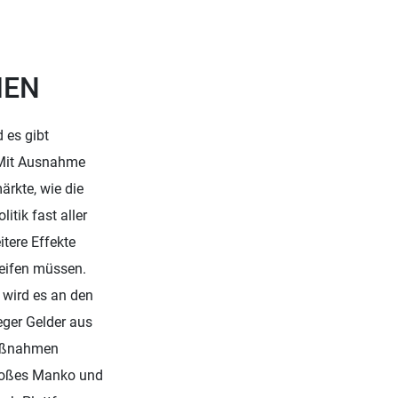
IEN
 es gibt
. Mit Ausnahme
rkte, wie die
itik fast aller
itere Effekte
reifen müssen.
 wird es an den
ger Gelder aus
maßnahmen
 großes Manko und