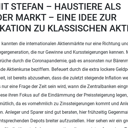
IT STEFAN – HAUSTIERE ALS
R MARKT – EINE IDEE ZUR
IKATION ZU KLASSISCHEN AKT
n kannten die internationalen Aktienmärkte nur eine Richtung und
nlegergeneration, die nur Gewinne und Kurssteigerungen kennen
nbrüche durch die Coronapandemie, gab es ansonsten nur Bärenmä
de Aktienkurse beziffern. Befeuert durch die extra lockere Geldpol
t, ist bereits abzusehen, dass die zuletzt steigende Inflation we
 nur eine Frage der Zeit sein wird, wann die Zentralbanken eing
ese ihren Fokus auf die Eindämmung der Preissteigerung legen,
ütlich, da es vornehmlich zu Zinssteigerungen kommt und Anle
n. Anleger und Sparer sind gut beraten, hier frühzeitig Gegen
entsprechenden Depots breiter aufzustellen. Hier sehen wir ein