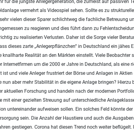
hr für die jüngste Anlegergeneration, die zumeist auf passiven 
ldanlage vermehrt als Videospiel sehen. Sollte es zu strukturell
ehr vielen dieser Sparer schlichtweg die fachliche Betreuung u
gemessen zu reagieren und dies führt dann zu Fehlentscheidun
chtig zu realisierten Verlusten. Daher ist die Sorge vieler Berat
ass dieses zarte „Anlegerpflänzchen“ in Deutschland ein jähes 
e knallharte Realität an den Märkten einstellt. Viele Beobachter 
er Internetfirmen um die 2000 er Jahre in Deutschland, als eine 
t ist und viele Anleger frustriert der Börse und Anlagen in Aktie
 nun aber mehr Stabilität in die eigene Anlage bringen? Hierzu 
er aktuellen Forschung und handeln nach der modernen Portfolio
e mit einer gezielten Streuung auf unterschiedliche Anlageklass
tion untereinander aufweisen sollen. Ein solches Feld könnte d
rsorgung sein. Die Anzahl der Haustiere und auch die Ausgaben 
Jahren gestiegen. Corona hat diesen Trend noch weiter beflügelt.