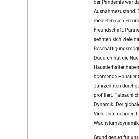
der Pandemie war das
Ausnahmezustand. B
meldeten sich Freun
Freundschaft, Partne
sehnten sich viele n
Beschäftigungsmöglic
Dadurch hat die Na
Haustierhalter haben 
boomende Haustier-Ö
Jahrzehnten durchge
profitiert. Tatsächl
Dynamik. Der globale
Viele Unternehmen ha
Wachstumsdynamik di
Grund genug für uns,