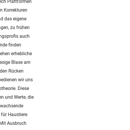
Tech Plattformen
en Korrekturen
nd das eigene
gen, zu frühen
ungsprofis auch
Ende finden
sehen erhebliche
riesige Blase am
n den Rücken
bedienen wir uns
theorie. Diese
en und Werte, die
er wachsende
für Haustiere
 Mit Ausbruch