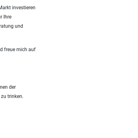
arkt investieren
r Ihre
ratung und
nd freue mich auf
men der
zu trinken.