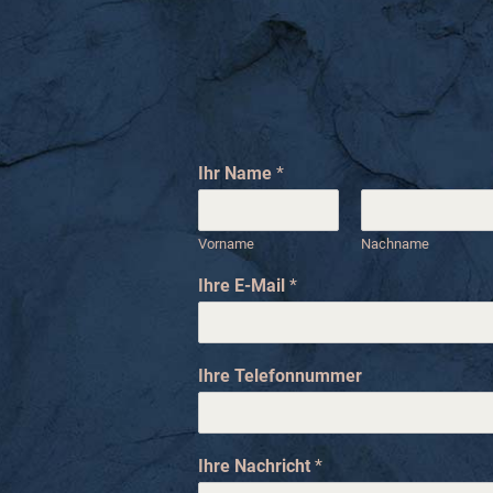
Ihr Name
*
Vorname
Nachname
I
Ihre E-Mail
*
h
r
N
a
Ihre Telefonnummer
c
h
r
i
Ihre Nachricht
*
c