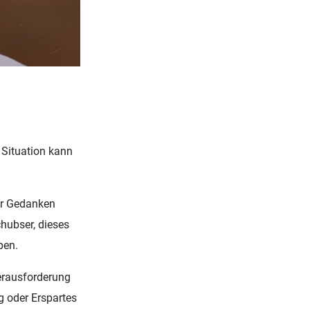
e Situation kann
er Gedanken
hubser, dieses
ben.
Herausforderung
g oder Erspartes