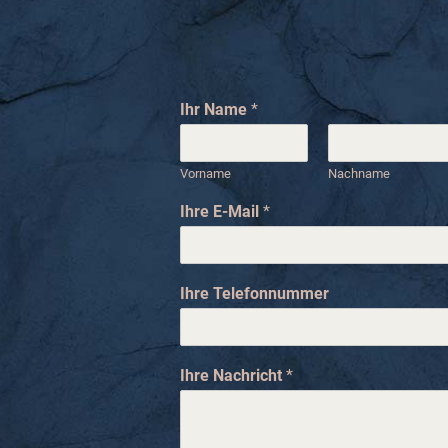
Ihr Name
*
Vorname
Nachname
I
Ihre E-Mail
*
h
r
e
N
Ihre Telefonnummer
a
m
e
I
Ihre Nachricht
*
h
r