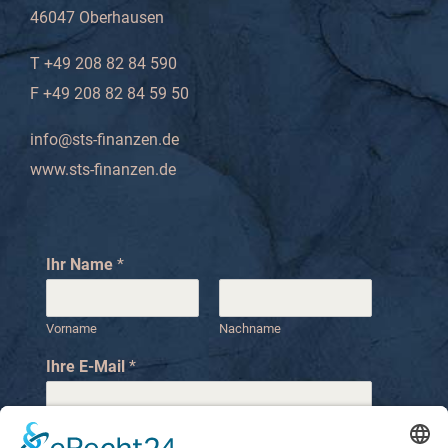
46047 Oberhausen
T +49 208 82 84 590
F +49 208 82 84 59 50
info@sts-finanzen.de
www.sts-finanzen.de
Ihr Name
*
Vorname
Nachname
N
Ihre E-Mail
*
a
m
e
N