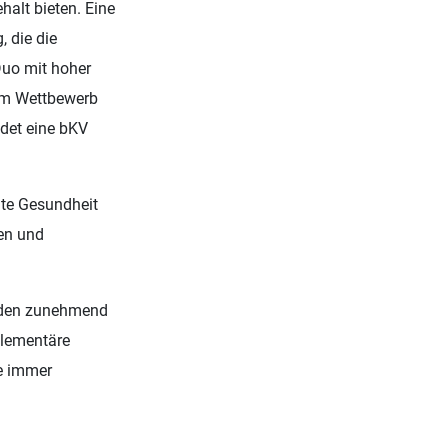
alt bieten. Eine
, die die
Duo mit hoher
 im Wettbewerb
ndet eine bKV
ute Gesundheit
nen und
erden zunehmend
plementäre
e immer