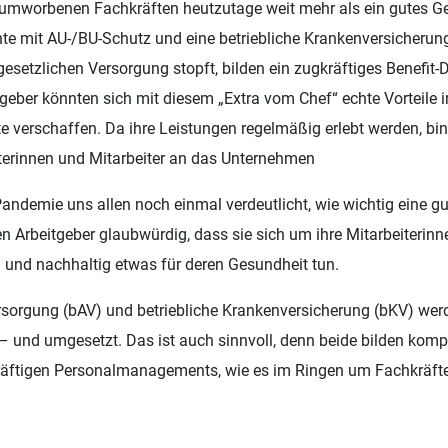
umworbenen Fachkräften heutzutage weit mehr als ein gutes Geh
ente mit AU-/BU-Schutz und eine betriebliche Krankenversicherung
gesetzlichen Versorgung stopft, bilden ein zugkräftiges Benefit-
geber könnten sich mit diesem „Extra vom Chef“ echte Vorteile
e verschaffen. Da ihre Leistungen regelmäßig erlebt werden, bi
terinnen und Mitarbeiter an das Unternehmen
 Pandemie uns allen noch einmal verdeutlicht, wie wichtig eine g
gen Arbeitgeber glaubwürdig, dass sie sich um ihre Mitarbeiterin
 und nachhaltig etwas für deren Gesundheit tun.
versorgung (bAV) und betriebliche Krankenversicherung (bKV) w
und umgesetzt. Das ist auch sinnvoll, denn beide bilden kom
räftigen Personalmanagements, wie es im Ringen um Fachkräft