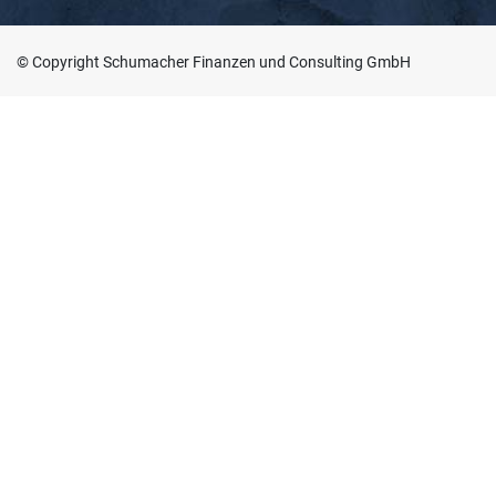
m
e
r
© Copyright Schumacher Finanzen und Consulting GmbH