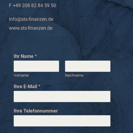
F +49 208 82 84 59 50
info@sts-finanzen.de
www.sts-finanzen.de
Ihr Name
*
Vorname
Nachname
E
Ihre E-Mail
*
-
M
a
i
Ihre Telefonnummer
l
N
a
c