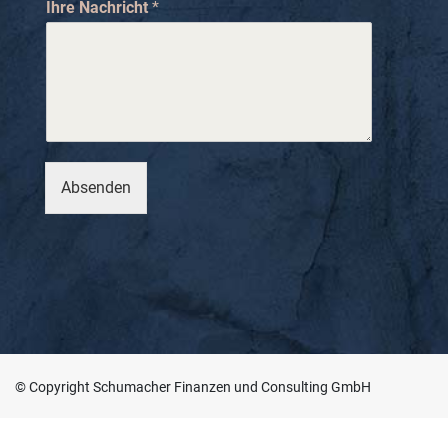
Ihre Nachricht
*
h
r
i
c
h
t
N
a
m
Absenden
e
© Copyright Schumacher Finanzen und Consulting GmbH