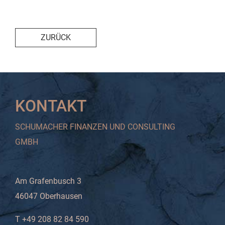
ZURÜCK
KONTAKT
SCHUMACHER FINANZEN UND CONSULTING
GMBH
Am Grafenbusch 3
46047 Oberhausen
T +49 208 82 84 590