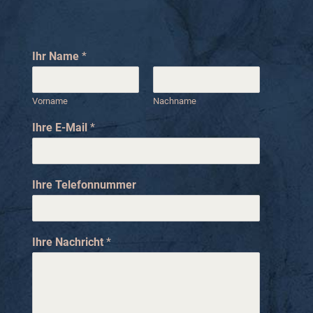
Ihr Name
*
Vorname
Nachname
Ihre E-Mail
*
Ihre Telefonnummer
I
Ihre Nachricht
*
h
r
e
I
h