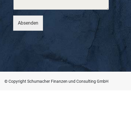
r
e
I
h
Absenden
r
e
© Copyright Schumacher Finanzen und Consulting GmbH