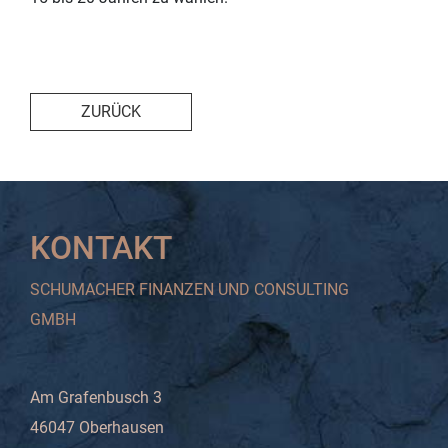
ZURÜCK
KONTAKT
SCHUMACHER FINANZEN UND CONSULTING
GMBH
Am Grafenbusch 3
46047 Oberhausen