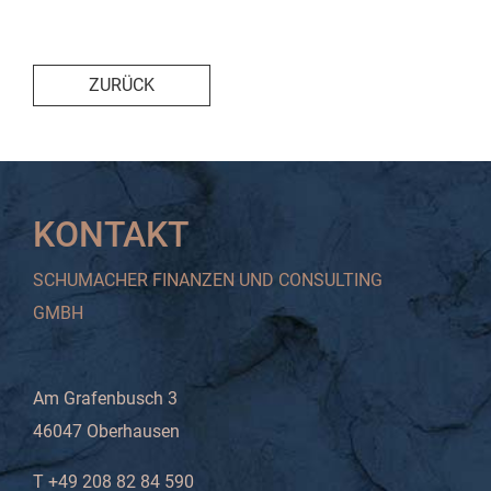
ZURÜCK
KONTAKT
SCHUMACHER FINANZEN UND CONSULTING
GMBH
Am Grafenbusch 3
46047 Oberhausen
T +49 208 82 84 590