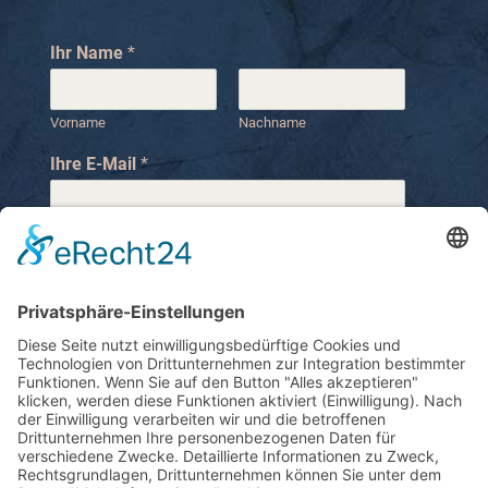
Ihr Name
*
Vorname
Nachname
Ihre E-Mail
*
Ihre Telefonnummer
I
Ihre Nachricht
*
h
r
e
I
h
r
N