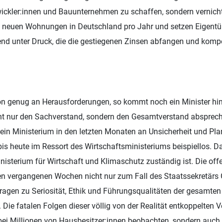
wickler:innen und Bauunternehmen zu schaffen, sondern vernich
 neuen Wohnungen in Deutschland pro Jahr und setzen Eigentü
d unter Druck, die die gestiegenen Zinsen abfangen und komp
n genug an Herausforderungen, so kommt noch ein Minister h
cht nur den Sachverstand, sondern den Gesamtverstand abspre
in Ministerium in den letzten Monaten an Unsicherheit und Plan
 bis heute im Ressort des Wirtschaftsministeriums beispiellos. Da
inisterium für Wirtschaft und Klimaschutz zuständig ist. Die of
en vergangenen Wochen nicht nur zum Fall des Staatssekretärs 
Fragen zu Seriosität, Ethik und Führungsqualitäten der gesamte
Die fatalen Folgen dieser völlig von der Realität entkoppelten V
bei Millionen von Hausbesitzer:innen beobachten, sondern auch