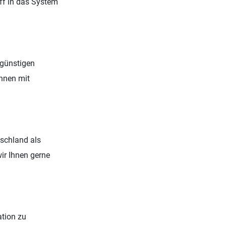
ff in das System
 günstigen
Ihnen mit
tschland als
ir Ihnen gerne
ation zu