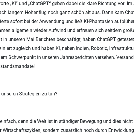
worte „KI“ und „ChatGPT“ geben dabei die klare Richtung vor! Im
nach langem Höhenflug noch ganz schön alt aus. Dann kam Cha
erte sofort bei der Anwendung und ließ KI-Phantasien aufblühe
kamen allgemein wieder Aufwind und erfreuen sich seitdem groß
t in unseren Mai Berichten beschäftigt, haben ChatGPT getestet
niert zugleich und haben KI, neben Indien, Robotic, Infrastruktu
nem Schwerpunkt in unseren Jahresberichten versehen. Versan
Bestandsmandate!
 unseren Strategien zu tun?
 einfach, denn die Welt ist in ständiger Bewegung und dies nicht
 Wirtschaftszyklen, sondern zusätzlich noch durch Entwicklun