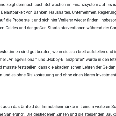
nd zeigt demnach auch Schwächen im Finanzsystem auf. Es ist
e Belastbarkeit von Banken, Haushalten, Unternehmen, Regierun
f die Probe stellt und sich hier Verlierer wieder finden. Insbes
ligen Geldes und der großen Staatsinterventionen während der C
stor:innen sind gut beraten, wenn sie sich breit aufstellen und i
her „Anlagevisionär“ und „Hobby-Bilanzprüfer“ wurde in den le
nd musste feststellen, dass die akademischen Lehren der Gelda
en und es ohne Risikostreuung und ohne einen klaren Investment
bt auch das Umfeld der Immobilienmärkte mit einem weiteren S
e Sanierung“. Die gestiegenen Zinsen und die steigenden Bau