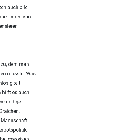
ten auch alle
mer:innen von
ensieren
inzu, dem man
chen müsste! Was
losigkeit
 hilft es auch
fenkundige
Graichen,
n Mannschaft
erbotspolitik
 bei massiven