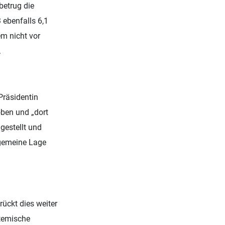
betrug die
 ebenfalls 6,1
em nicht vor
.
Präsidentin
oben und „dort
gestellt und
lgemeine Lage
rückt dies weiter
stemische