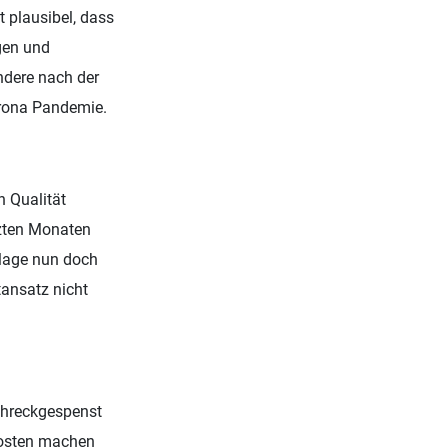
 plausibel, dass
gen und
ondere nach der
orona Pandemie.
n Qualität
tzten Monaten
nlage nun doch
ansatz nicht
chreckgespenst
kosten machen