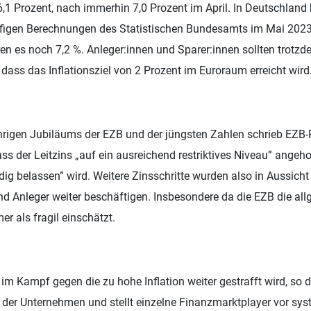
 6,1 Prozent, nach immerhin 7,0 Prozent im April. In Deutschland 
äufigen Berechnungen des Statistischen Bundesamts im Mai 2023
ren es noch 7,2 %. Anleger:innen und Sparer:innen sollten trotzd
dass das Inflationsziel von 2 Prozent im Euroraum erreicht wird
hrigen Jubiläums der EZB und der jüngsten Zahlen schrieb EZB-
ass der Leitzins „auf ein ausreichend restriktives Niveau” angeh
ig belassen” wird. Weitere Zinsschritte wurden also in Aussicht 
d Anleger weiter beschäftigen. Insbesondere da die EZB die al
 als fragil einschätzt.
im Kampf gegen die zu hohe Inflation weiter gestrafft wird, so d
 der Unternehmen und stellt einzelne Finanzmarktplayer vor sy