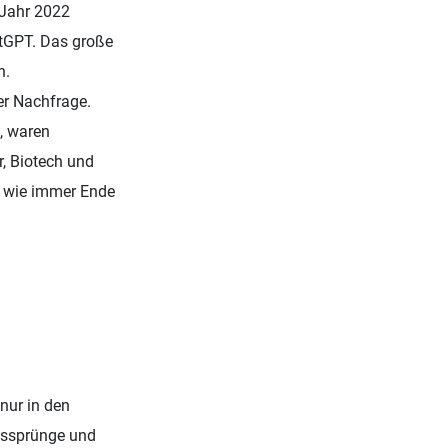
 Jahr 2022
tGPT. Das große
n.
er Nachfrage.
, waren
r, Biotech und
d wie immer Ende
 nur in den
gssprünge und