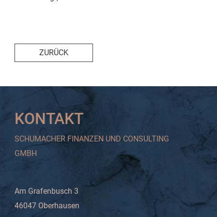
ZURÜCK
KONTAKT
SCHUMACHER FINANZEN UND CONSULTING
GMBH
Am Grafenbusch 3
46047 Oberhausen