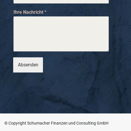
n
u
Ihre Nachricht
*
m
m
e
r
E
-
M
a
i
Absenden
l
I
h
r
e
© Copyright Schumacher Finanzen und Consulting GmbH