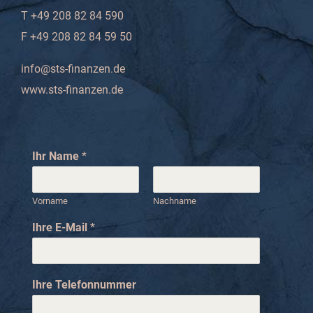
T +49 208 82 84 590
F +49 208 82 84 59 50
info@sts-finanzen.de
www.sts-finanzen.de
Ihr Name
*
Vorname
Nachname
T
Ihre E-Mail
*
e
l
e
f
Ihre Telefonnummer
o
n