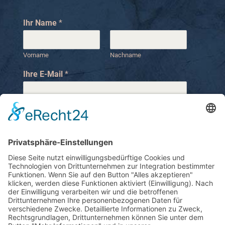
Ihr Name
*
Vorname
Nachname
Ihre E-Mail
*
Ihre Telefonnummer
I
Ihre Nachricht
*
h
r
e
I
h
r
N